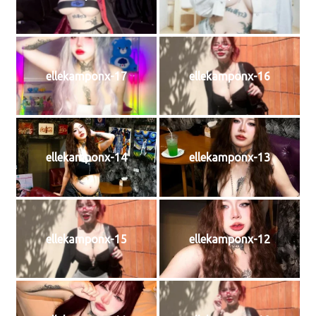
ellekamponx-17
ellekamponx-16
ellekamponx-14
ellekamponx-13
ellekamponx-15
ellekamponx-12