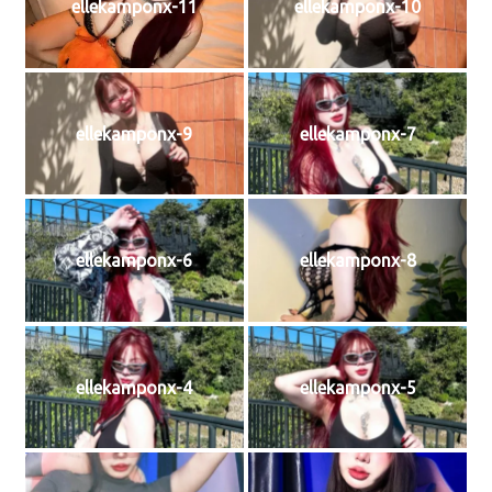
ellekamponx-11
ellekamponx-10
ellekamponx-9
ellekamponx-7
ellekamponx-6
ellekamponx-8
ellekamponx-4
ellekamponx-5