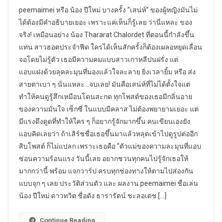
peemaimei หรือ น้อง ปีใหม่ บางครั้ง “เสน่ห์” ของผู้หญิงมันไม่
ได้ต้องมีคำอธิบายเยอะ เพราะแค่เห็นก็รู้เลย ว่านี่แหละ ของ
จริง! เหมือนอย่าง น้อง Thararat Chalordet ที่ตอนนี้กำลังขึ้น
แท่น สาวฮอตประจำฟีด ใครได้เห็นสักครั้งก็ต้องเผลอหยุดเลื่อน
จอโดยไม่รู้ตัว เธอมีความคมแบบสาวเกาหลีปนฝรั่ง แต่
แอบแฝงด้วยลุคละมุนที่มองแล้วใจละลาย ยิ่งเวลายิ้ม หรือ ส่ง
สายตาเบา ๆ นั่นแหละ…จบเลย! มันคือเสน่ห์ที่ไม่ได้ตั้งใจแต่
ทำให้คนดูรู้สึกเหมือนโดนสะกด ทุกโพสต์ของเธอมีกลิ่นอาย
ของความมั่นใจ เซ็กซี่ ในแบบมีคลาส ไม่ต้องพยายามเยอะ แต่
มีแรงดึงดูดที่ทำให้ใคร ๆ ก็อยากรู้จักมากขึ้น คนเขียนเองยัง
แอบคิดเลยว่า ถ้าเสิร์ชชื่อเธอขึ้นมาแล้วหลุดเข้าไปดูรูปต่ออีก
สิบโพสต์ ก็ไม่แปลก เพราะเธอคือ “ตัวแม่ของความละมุนที่แอบ
ซ่อนความร้อนแรง วันนี้เลย อยากชวนทุกคนไปรู้จักเธอให้
มากกว่านี้ พร้อม แจกวาร์ป ครบทุกช่องทางให้ตามไปส่องกัน
แบบจุก ๆ เลย ประวัติส่วนตัว และ ผลงาน peemaimei ชื่อเล่น
น้อง ปีใหม่ ดาวทวิต ชื่อดัง ธารารัตน์ ชะลอเดช […]
Continue Reading