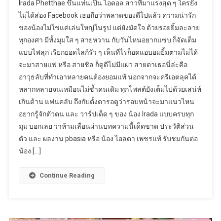
Irada Phetthae ขึ้นแท่นเป็น ไอดอล สาวที่มาแรงสุด ๆ ใครยัง
ไม่ได้ส่อง Facebook เธอถือว่าพลาดของดีไปแล้ว ความน่ารัก
ของน้องไม่ใช่แค่เล่นใหญ่ในรูป แต่ยังมัดใจ ด้วยรอยยิ้มละลาย
ทุกองศา มีทั้งมุมใส ๆ สายหวาน กับวันไหนอยากแซ่บ ก็จัดเต็ม
แบบไฟลุก เรียกยอดไลก์รัว ๆ เห็นทีไรก็อดแอบอมยิ้มตามไม่ได้
จะมาสายแฟ หรือ สายชิล ก็ดูดีไม่มีแผ่ว สายตาเธอนี่ล่ะคือ
อาวุธลับที่ทำเอาหลายคนต้องยอมแพ้ นอกจากจะครีเอตลุคได้
หลากหลายจนเหมือนไม่ซ้ำคนเดิม ทุกโพสต์ยังเต็มไปด้วยเสน่ห์
เกินต้าน แฟนคลับ ถึงกับตั้งตารอดูว่ารอบหน้าจะมาแนวไหน
อยากรู้จักตัวตน และ วาร์ปเด็ด ๆ ของ น้อง Irada แบบครบทุก
มุม บอกเลย ว่าห้ามเลื่อนผ่านบทความนี้เด็ดขาด ประวัติส่วน
ตัว และ ผลงาน pbasia หรือ น้อง ไอลดา เพชรแท้ รับชมกันต่อ
น้อง […]
Continue Reading