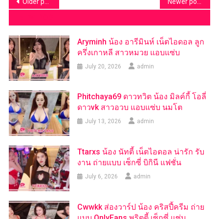
Posts
Older posts
Newer posts
navigation
NEW POST
Aryminh น้อง อารีมินห์ เน็ตไอดอล ลูก
ครึ่งเกาหลี สาวหมวย แอบแซ่บ
July 20, 2026
admin
Phitchaya69 ดาวทวิต น้อง มิลค์กี้ โอลี่
ดาวvk สาวอวบ แอบแซ่บ นมโต
July 13, 2026
admin
Ttarxs น้อง นัทตี้ เน็ตไอดอล น่ารัก รับ
งาน ถ่ายแบบ เซ็กซี่ บิกินี แฟชั่น
July 6, 2026
admin
Cwwkk ส่องวาร์ป น้อง คริสปี้ครีม ถ่าย
แบบ OnlyFans พริตตี้ เซ็กซี่ แซ่บ