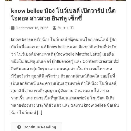
know bellee น้อง โนว์เบลล์ เปิดวาร์ป เน็ต
ไอดอล สาวสวย อินฟลู เซ็กซี่
Admin01
December 16, 2025
know bellee หรือ น้อง โนว์เบลล์ ที่ผู้คน บนโลก ออนไลน์ รู้จัก
กันในชื่อแอคเคานต์ Know.bellee และ มีฉายาติดปากที่น่ารัก
ว่า โนว์เบลล์มัทฉะลาเต้ (Knowbelle Matcha Latte) เธอคือ
หนึ่งใน อินฟลูเอนเซอร์ (Influencer) และ Content Creator ที่มี
อิทธิพลต่อ กลุ่มวัยรุ่น และ คนหนุ่มสาวใน ประเทศไทย เธอ
มีชื่อจริงว่า สุธาสินี ศรีสว่าง ด้วยภาพลักษณ์ที่สดใส รอยยิ้มที่
เป็นเอกลักษณ์ และ ความเป็นธรรมชาติ ทำให้ น้อง โนว์เบลล์
สุธาสินี สามารถดึงดูดฐาน ผู้ติดตาม จำนวนมากได้ อย่าง
รวดเร็ว และ กลายเป็นที่พูดถึงบนแพลตฟอร์ม โซเชียล มีเดีย
หลายช่องทาง ประวัติส่วนตัว และ ผลงาน know bellee ชื่อเล่น
น้อง โนว์เบลล์ […]
Continue Reading