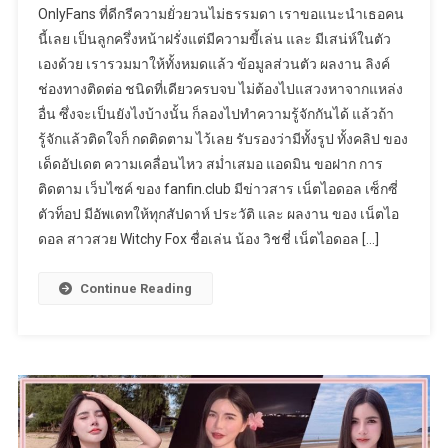
OnlyFans ที่ดีกรีความยั่วยวนไม่ธรรมดา เราขอแนะนำเธอคน
นี้เลย เป็นลูกครึ่งหน้าฝรั่งแต่มีความขี้เล่น และ มีเสน่ห์ในตัว
เองด้วย เรารวมมาให้ทั้งหมดแล้ว ข้อมูลส่วนตัว ผลงาน ลิงค์
ช่องทางติดต่อ ชนิดที่เดียวครบจบ ไม่ต้องไปแสวงหาจากแหล่ง
อื่น ซึ่งจะเป็นยังไงบ้างนั้น ก็ลองไปทำความรู้จักกันได้ แล้วถ้า
รู้จักแล้วติดใจก็ กดติดตาม ไว้เลย รับรองว่ามีทั้งรูป ทั้งคลิป ของ
เด็ดอัปเดต ความเคลื่อนไหว สม่ำเสมอ แอดมิน ขอฝาก การ
ติดตาม เว็บไซค์ ของ fanfin.club มีข่าวสาร เน็ตไอดอล เซ็กซี่
ตัวท็อป มีอัพเดทให้ทุกสัปดาห์ ประวัติ และ ผลงาน ของ เน็ตไอ
ดอล สาวสวย Witchy Fox ชื่อเล่น น้อง วิชชี่ เน็ตไอดอล […]
Continue Reading