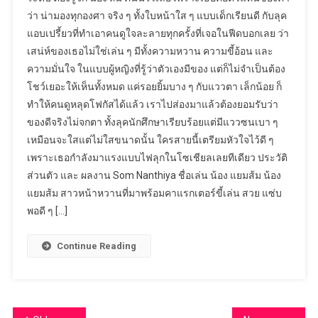
ว่า น่ามองทุกองศา จริง ๆ ทั้งใบหน้าใส ๆ แบบเด็กเรียนดี กับลุค
แอบเปรี้ยวที่ทำเอาคนดูใจละลายทุกครั้งที่เจอในฟีดบอกเลย ว่า
เสน่ห์ของเธอไม่ใช่เล่น ๆ มีทั้งความหวาน ความขี้อ้อน และ
ความมั่นใจ ในแบบผู้หญิงที่รู้ว่าตัวเองมีของ แต่ก็ไม่จำเป็นต้อง
โชว์เยอะให้เห็นทั้งหมด แค่รอยยิ้มบาง ๆ กับแววตา เล็กน้อย ก็
ทำให้คนดูหลุดโฟกัสได้แล้ว เราไปส่องมาแล้วต้องยอมรับว่า
ของดีจริงไม่จกตา ทั้งลุคนักศึกษาเรียบร้อยแต่มีแววซนเบา ๆ
เหมือนจะใสแต่ไม่ใสขนาดนั้น ใครสายนี้เตรียมหัวใจไว้ดี ๆ
เพราะเธอกำลังมาแรงแบบไฟลุกในโซเชียลเลยทีเดียว ประวัติ
ส่วนตัว และ ผลงาน Som Nanthiya ชื่อเล่น น้อง แยมส้ม น้อง
แยมส้ม สาวหน้าหวานที่มาพร้อมคาแรกเตอร์ขี้เล่น สวย แซ่บ
พอดี ๆ […]
Continue Reading