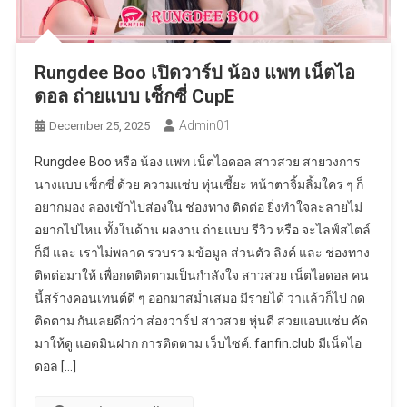
Rungdee Boo เปิดวาร์ป น้อง แพท เน็ตไอ
ดอล ถ่ายแบบ เซ็กซี่ CupE
Admin01
December 25, 2025
Rungdee Boo หรือ น้อง แพท เน็ตไอดอล สาวสวย สายวงการ
นางแบบ เซ็กซี่ ด้วย ความแซ่บ หุ่นเซี้ยะ หน้าตาจิ้มลิ้มใคร ๆ ก็
อยากมอง ลองเข้าไปส่องใน ช่องทาง ติดต่อ ยิ่งทำใจละลายไม่
อยากไปไหน ทั้งในด้าน ผลงาน ถ่ายแบบ รีวิว หรือ จะไลฟ์สไตล์
ก็มี และ เราไม่พลาด รวบรว มข้อมูล ส่วนตัว ลิงค์ และ ช่องทาง
ติดต่อมาให้ เพื่อกดติดตามเป็นกำลังใจ สาวสวย เน็ตไอดอล คน
นี้สร้างคอนเทนต์ดี ๆ ออกมาสม่ำเสมอ มีรายได้ ว่าแล้วก็ไป กด
ติดตาม กันเลยดีกว่า ส่องวาร์ป สาวสวย หุ่นดี สวยแอบแซ่บ คัด
มาให้ดู แอดมินฝาก การติดตาม เว็บไซค์. fanfin.club มีเน็ตไอ
ดอล […]