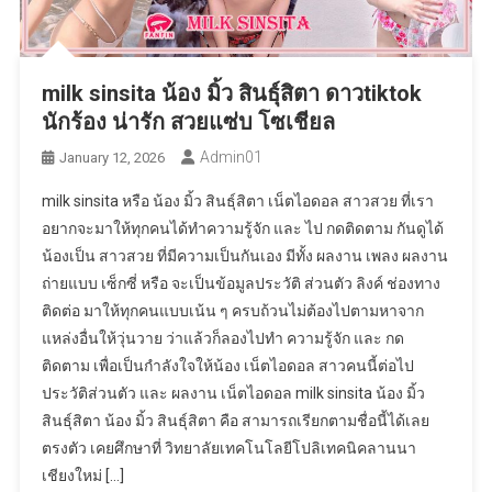
milk sinsita น้อง มิ้ว สินธุ์สิตา ดาวtiktok
นักร้อง น่ารัก สวยแซ่บ โซเชียล
Admin01
January 12, 2026
milk sinsita หรือ น้อง มิ้ว สินธุ์สิตา เน็ตไอดอล สาวสวย ที่เรา
อยากจะมาให้ทุกคนได้ทำความรู้จัก และ ไป กดติดตาม กันดูได้
น้องเป็น สาวสวย ที่มีความเป็นกันเอง มีทั้ง ผลงาน เพลง ผลงาน
ถ่ายแบบ เซ็กซี่ หรือ จะเป็นข้อมูลประวัติ ส่วนตัว ลิงค์ ช่องทาง
ติดต่อ มาให้ทุกคนแบบเน้น ๆ ครบถ้วนไม่ต้องไปตามหาจาก
แหล่งอื่นให้วุ่นวาย ว่าแล้วก็ลองไปทำ ความรู้จัก และ กด
ติดตาม เพื่อเป็นกำลังใจให้น้อง เน็ตไอดอล สาวคนนี้ต่อไป
ประวัติส่วนตัว และ ผลงาน เน็ตไอดอล milk sinsita น้อง มิ้ว
สินธุ์สิตา น้อง มิ้ว สินธุ์สิตา คือ สามารถเรียกตามชื่อนี้ได้เลย
ตรงตัว เคยศึกษาที่ วิทยาลัยเทคโนโลยีโปลิเทคนิคลานนา
เชียงใหม่ […]