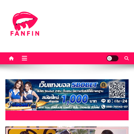
Skip
to
content
แจกวาร์ป sexy สาวสวย นาง
เปิดวาร์ป สวยสาว นางแบบ สาวเซ็กซี่ หุ่นดี ดารา คนดัง ดาวติ๊กต๊อก เน็ต
ไอดอล ติดกระแส 18+ ดาวทวิตเตอร์ VK โอลี่แฟน อัพเดทใหม่ล่าสุด
แบบ ดาวติ๊กต๊อก เน็ตไอดอล
18+
AUTHOR:
ADMIN01